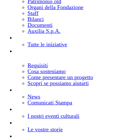
Patrimonio old
Organi della Fondazione
Staff
Bilanci
Documenti
Auxilia S.p.A.
Bandi e progetti
Cosa facciamo
Tutte le iniziative
Realizza il tuo progetto
Come richiedere un
contributo
Requisiti
Cosa sosteniamo
Come presentare un progetto
Scopri se possiamo aiutarti
Notizie
Aggiornamenti dalla Fondazione
News
Comunicati Stampa
Eventi
Gli eventi della Fondazione
I nostri eventi culturali
Storie
I vostri progetti, le nostre storie
Le vostre storie
Risorse
Comunica la tua iniziativa