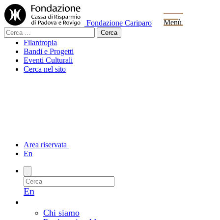
Menù
Fondazione Cariparo
Ricerca
per:
Filantropia
Bandi e Progetti
Eventi Culturali
Cerca nel sito
Area riservata
En
En
La Fondazione
Chi siamo e come lavoriamo
Chi siamo