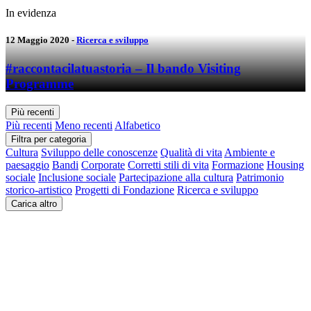
In evidenza
12 Maggio 2020
-
Ricerca e sviluppo
#raccontacilatuastoria – Il bando Visiting
Programme
Più recenti
Più recenti
Meno recenti
Alfabetico
Filtra per categoria
Cultura
Sviluppo delle conoscenze
Qualità di vita
Ambiente e
paesaggio
Bandi
Corporate
Corretti stili di vita
Formazione
Housing
sociale
Inclusione sociale
Partecipazione alla cultura
Patrimonio
storico-artistico
Progetti di Fondazione
Ricerca e sviluppo
Carica altro