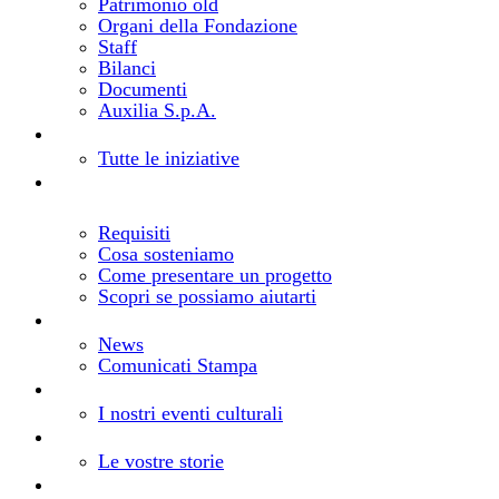
Patrimonio old
Organi della Fondazione
Staff
Bilanci
Documenti
Auxilia S.p.A.
Bandi e progetti
Cosa facciamo
Tutte le iniziative
Realizza il tuo progetto
Come richiedere un
contributo
Requisiti
Cosa sosteniamo
Come presentare un progetto
Scopri se possiamo aiutarti
Notizie
Aggiornamenti dalla Fondazione
News
Comunicati Stampa
Eventi
Gli eventi della Fondazione
I nostri eventi culturali
Storie
I vostri progetti, le nostre storie
Le vostre storie
Risorse
Comunica la tua iniziativa