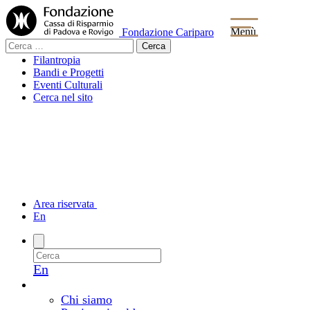
Menù
Fondazione Cariparo
Ricerca
per:
Filantropia
Bandi e Progetti
Eventi Culturali
Cerca nel sito
Area riservata
En
En
La Fondazione
Chi siamo e come lavoriamo
Chi siamo