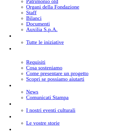
Patrimonio old
Organi della Fondazione
Staff
Bilanci
Documenti
Auxilia S.p.A.
Bandi e progetti
Cosa facciamo
Tutte le iniziative
Realizza il tuo progetto
Come richiedere un
contributo
Requisiti
Cosa sosteniamo
Come presentare un progetto
Scopri se possiamo aiutarti
Notizie
Aggiornamenti dalla Fondazione
News
Comunicati Stampa
Eventi
Gli eventi della Fondazione
I nostri eventi culturali
Storie
I vostri progetti, le nostre storie
Le vostre storie
Risorse
Comunica la tua iniziativa