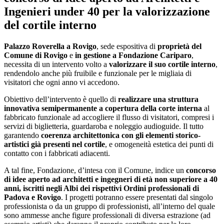
Ingenieri under 40 per la valorizzazione
del cortile interno
Palazzo Roverella a Rovigo
, sede espositiva di
proprietà del
Comune di Rovigo
e
in gestione a Fondazione Cariparo
,
necessita di un intervento volto a
valorizzare il suo cortile interno
,
rendendolo anche più fruibile e funzionale per le migliaia di
visitatori che ogni anno vi accedono.
Obiettivo dell’intervento è quello di
realizzare una struttura
innovativa semipermanente a copertura della corte interna
al
fabbricato funzionale ad accogliere il flusso di visitatori, compresi i
servizi di biglietteria, guardaroba e noleggio audioguide. Il tutto
garantendo
coerenza architettonica con gli elementi storico-
artistici già presenti nel cortile
, e omogeneità estetica dei punti di
contatto con i fabbricati adiacenti.
A tal fine, Fondazione, d’intesa con il Comune, indice un
concorso
di idee aperto ad architetti e ingegneri di età non superiore a 40
anni, iscritti negli Albi dei rispettivi Ordini professionali di
Padova e Rovigo
. I progetti potranno essere presentati dal singolo
professionista o da un gruppo di professionisti, all’interno del quale
sono ammesse anche figure professionali di diversa estrazione (ad