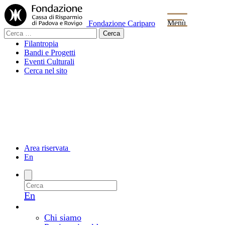
Menù
Fondazione Cariparo
Ricerca
per:
Filantropia
Bandi e Progetti
Eventi Culturali
Cerca nel sito
Area riservata
En
En
La Fondazione
Chi siamo e come lavoriamo
Chi siamo