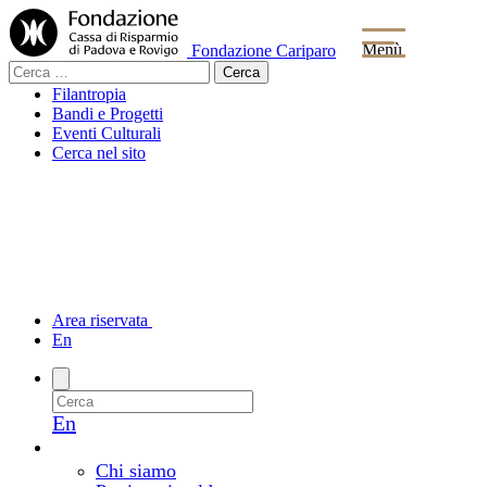
Menù
Fondazione Cariparo
Ricerca
per:
Filantropia
Bandi e Progetti
Eventi Culturali
Cerca nel sito
Area riservata
En
En
La Fondazione
Chi siamo e come lavoriamo
Chi siamo