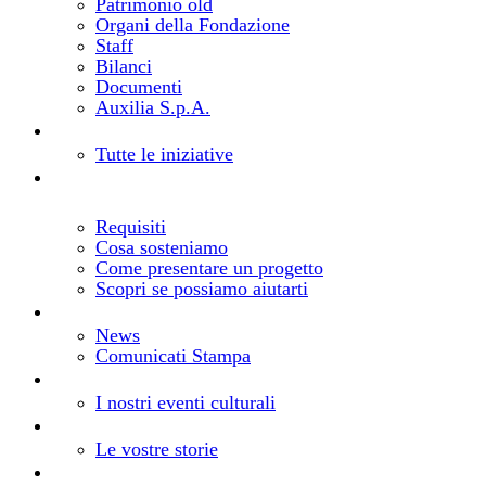
Patrimonio old
Organi della Fondazione
Staff
Bilanci
Documenti
Auxilia S.p.A.
Bandi e progetti
Cosa facciamo
Tutte le iniziative
Realizza il tuo progetto
Come richiedere un
contributo
Requisiti
Cosa sosteniamo
Come presentare un progetto
Scopri se possiamo aiutarti
Notizie
Aggiornamenti dalla Fondazione
News
Comunicati Stampa
Eventi
Gli eventi della Fondazione
I nostri eventi culturali
Storie
I vostri progetti, le nostre storie
Le vostre storie
Risorse
Comunica la tua iniziativa