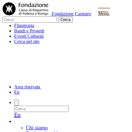
Menù
Fondazione Cariparo
Ricerca
per:
Filantropia
Bandi e Progetti
Eventi Culturali
Cerca nel sito
Area riservata
En
En
La Fondazione
Chi siamo e come lavoriamo
Chi siamo