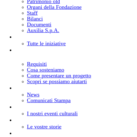
Patrimonio old
Organi della Fondazione
Staff
Bilanci
Documenti
Auxilia S.p.A.
Bandi e progetti
Cosa facciamo
Tutte le iniziative
Realizza il tuo progetto
Come richiedere un
contributo
Requisiti
Cosa sosteniamo
Come presentare un progetto
Scopri se possiamo aiutarti
Notizie
Aggiornamenti dalla Fondazione
News
Comunicati Stampa
Eventi
Gli eventi della Fondazione
I nostri eventi culturali
Storie
I vostri progetti, le nostre storie
Le vostre storie
Risorse
Comunica la tua iniziativa