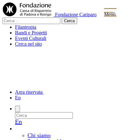
Menù
Fondazione Cariparo
Ricerca
per:
Filantropia
Bandi e Progetti
Eventi Culturali
Cerca nel sito
Area riservata
En
En
La Fondazione
Chi siamo e come lavoriamo
Chi siamo