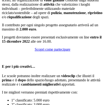
scelto, all’organizzazione di
visite guidate
condotte dagli studenti
stessi, dalla realizzazione di
attività
che valorizzino i luoghi
individuati – preferibilmente utilizzando materiale
riciclato/sostenibile – ad opere di
pulizia
,
manutenzione
,
ripristino
e/o
riqualificazione
degli spazi.
Il contributo per ogni singolo progetto assegnatario arriverà ad un
massimo di
2.000 euro
.
I progetti dovranno essere presentati esclusivamente on line
entro il
15 dicembre 2022
alle ore 16.00.
Scopri come partecipare
E per i più creativi…
Le scuole potranno inoltre realizzare un
videoclip
che illustri
il
prima
e il
dopo
dello spazio/luogo adottato, presentando le attività
realizzate e i
cambiamenti migliorativi
apportati.
I tre migliori verranno premiati rispettivamente con:
1° classificato: 5.000 euro
2° classificato: 3.000 euro