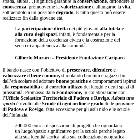
strada, aiuola…) significa garantire la
conservazione
, diffondere la
conoscenza
, promuoverne la
valorizzazione
e allungarne la
vita
,
sottraendolo a un possibile
degrado
. E tutto questo può essere
realizzato fin dalla giovane età.
La
partecipazione diretta
dei più giovani
alla tutela e
alla cura degli spazi
, infatti, è fondamentale per la
formazione della coscienza civica e la costruzione del
senso di appartenenza alla comunità.
Gilberto Muraro – Presidente Fondazione Cariparo
Il bando nasce con l’obiettivo di
preservare, difendere e
valorizzare il bene comune,
stimolando bambini e ragazzi fin
dall’età scolare ad adottare
buone pratiche
e comportamenti ispirati
alla
responsabilità
e al
corretto utilizzo
dei luoghi e degli spazi di
prossimità. Promosso dalla
Fondazione,
in collaborazione con
l’
Ufficio Scolastico Territoriale di Padova e Rovigo
,
Adotta uno
spazio
è rivolto alle
Scuole di ogni ordine e grado
delle
province
di Padova e Rovigo
, fatta eccezione per gli asili nido e le scuole
dell’Infanzia.
200.000 euro a disposizione di progetti che riguardano
un luogo/spazio significativo per la scuola perché legato
alla sua identità storica, alla sua collocazione geografica