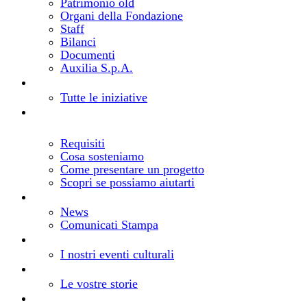
Patrimonio old
Organi della Fondazione
Staff
Bilanci
Documenti
Auxilia S.p.A.
Bandi e progetti
Cosa facciamo
Tutte le iniziative
Realizza il tuo progetto
Come richiedere un
contributo
Requisiti
Cosa sosteniamo
Come presentare un progetto
Scopri se possiamo aiutarti
Notizie
Aggiornamenti dalla Fondazione
News
Comunicati Stampa
Eventi
Gli eventi della Fondazione
I nostri eventi culturali
Storie
I vostri progetti, le nostre storie
Le vostre storie
Risorse
Comunica la tua iniziativa