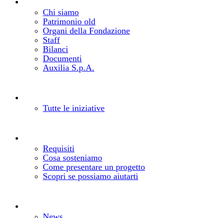
La Fondazione
Chi siamo e come lavoriamo
Chi siamo
Patrimonio old
Organi della Fondazione
Staff
Bilanci
Documenti
Auxilia S.p.A.
Bandi e progetti
Cosa facciamo
Tutte le iniziative
Realizza il tuo progetto
Come richiedere un contributo
Requisiti
Cosa sosteniamo
Come presentare un progetto
Scopri se possiamo aiutarti
Notizie
Aggiornamenti dalla Fondazione
News