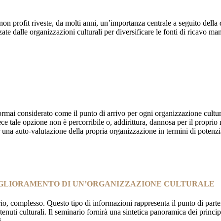
on profit riveste, da molti anni, un’importanza centrale a seguito della d
ate dalle organizzazioni culturali per diversificare le fonti di ricavo man
a ormai considerato come il punto di arrivo per ogni organizzazione cultu
e tale opzione non è percorribile o, addirittura, dannosa per il proprio m
per una auto-valutazione della propria organizzazione in termini di potenz
MIGLIORAMENTO DI UN’ORGANIZZAZIONE CULTURALE
io, complesso. Questo tipo di informazioni rappresenta il punto di parte
uti culturali. Il seminario fornirà una sintetica panoramica dei principa
i.