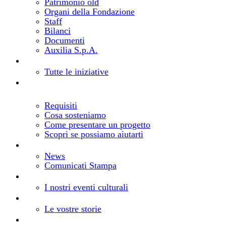
Patrimonio old
Organi della Fondazione
Staff
Bilanci
Documenti
Auxilia S.p.A.
Bandi e progetti
Cosa facciamo
Tutte le iniziative
Realizza il tuo progetto
Come richiedere un
contributo
Requisiti
Cosa sosteniamo
Come presentare un progetto
Scopri se possiamo aiutarti
Notizie
Aggiornamenti dalla Fondazione
News
Comunicati Stampa
Eventi
Gli eventi della Fondazione
I nostri eventi culturali
Storie
I vostri progetti, le nostre storie
Le vostre storie
Risorse
Comunica la tua iniziativa