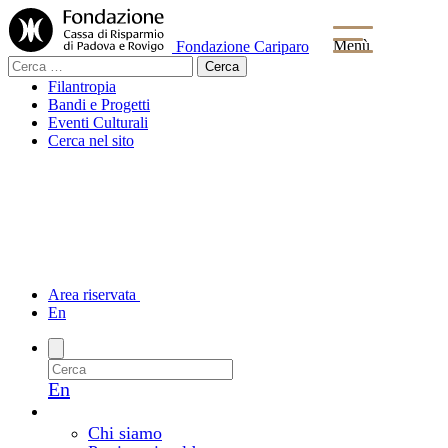
Menù
Fondazione Cariparo
Ricerca
per:
Filantropia
Bandi e Progetti
Eventi Culturali
Cerca nel sito
Area riservata
En
En
La Fondazione
Chi siamo e come lavoriamo
Chi siamo