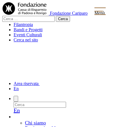
Menù
Fondazione Cariparo
Ricerca
per:
Filantropia
Bandi e Progetti
Eventi Culturali
Cerca nel sito
Area riservata
En
En
La Fondazione
Chi siamo e come lavoriamo
Chi siamo