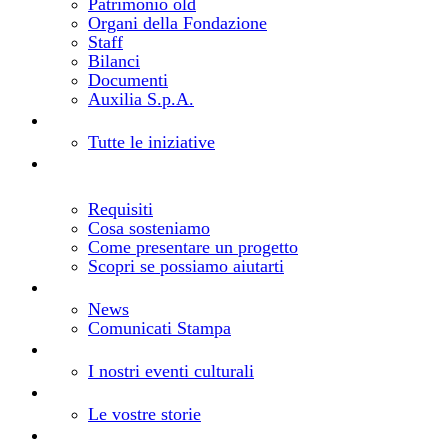
Patrimonio old
Organi della Fondazione
Staff
Bilanci
Documenti
Auxilia S.p.A.
Bandi e progetti
Cosa facciamo
Tutte le iniziative
Realizza il tuo progetto
Come richiedere un
contributo
Requisiti
Cosa sosteniamo
Come presentare un progetto
Scopri se possiamo aiutarti
Notizie
Aggiornamenti dalla Fondazione
News
Comunicati Stampa
Eventi
Gli eventi della Fondazione
I nostri eventi culturali
Storie
I vostri progetti, le nostre storie
Le vostre storie
Risorse
Comunica la tua iniziativa