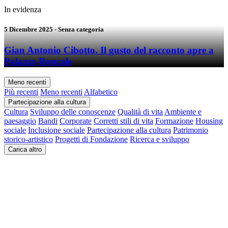
In evidenza
5 Dicembre 2025
- Senza categoria
Gian Antonio Cibotto. Il gusto del racconto apre a
Palazzo Roncale
Meno recenti
Più recenti
Meno recenti
Alfabetico
Partecipazione alla cultura
Cultura
Sviluppo delle conoscenze
Qualità di vita
Ambiente e
paesaggio
Bandi
Corporate
Corretti stili di vita
Formazione
Housing
sociale
Inclusione sociale
Partecipazione alla cultura
Patrimonio
storico-artistico
Progetti di Fondazione
Ricerca e sviluppo
Carica altro