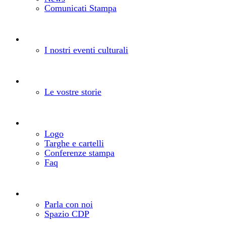
Comunicati Stampa
Eventi
Gli eventi della Fondazione
I nostri eventi culturali
Storie
I vostri progetti, le nostre storie
Le vostre storie
Risorse
Comunica la tua iniziativa
Logo
Targhe e cartelli
Conferenze stampa
Faq
Contatti
Come e dove trovarci
Parla con noi
Spazio CDP