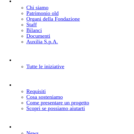
La Fondazione
Chi siamo e come lavoriamo
Chi siamo
Patrimonio old
Organi della Fondazione
Staff
Bilanci
Documenti
Auxilia S.p.A.
Bandi e progetti
Cosa facciamo
Tutte le iniziative
Realizza il tuo progetto
Come richiedere un contributo
Requisiti
Cosa sosteniamo
Come presentare un progetto
Scopri se possiamo aiutarti
Notizie
Aggiornamenti dalla Fondazione
News